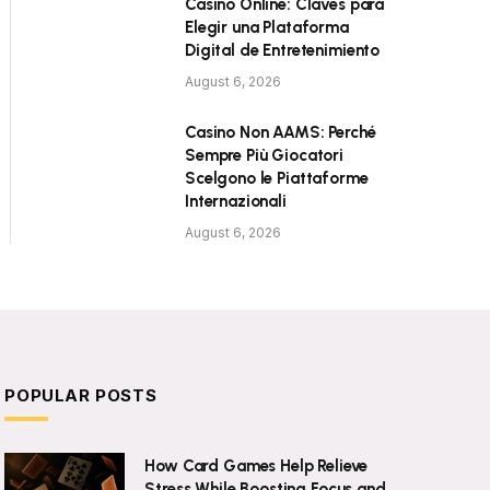
Casino Online: Claves para
Elegir una Plataforma
Digital de Entretenimiento
August 6, 2026
Casino Non AAMS: Perché
Sempre Più Giocatori
Scelgono le Piattaforme
Internazionali
August 6, 2026
POPULAR POSTS
How Card Games Help Relieve
Stress While Boosting Focus and