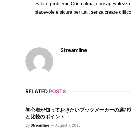
evitare problemi. Con calma, consapevolezza e 
piacevole e sicura per tutti, senza creare difficol
Streamline
RELATED
POSTS
初心者が知っておきたいブックメーカーの選び
と比較のポイント
By
Streamline
August 7, 2026