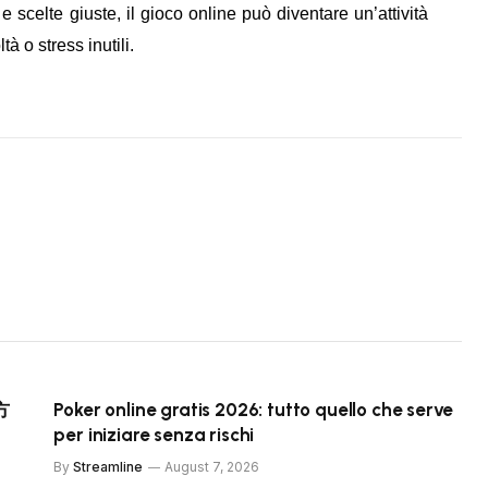
scelte giuste, il gioco online può diventare un’attività
tà o stress inutili.
方
Poker online gratis 2026: tutto quello che serve
per iniziare senza rischi
By
Streamline
August 7, 2026