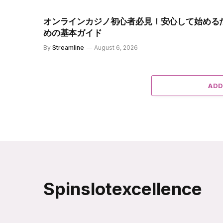
オンラインカジノ初心者必見！安心して始める
めの基本ガイド
By
Streamline
August 6, 2026
ADD
Spinslotexcellence