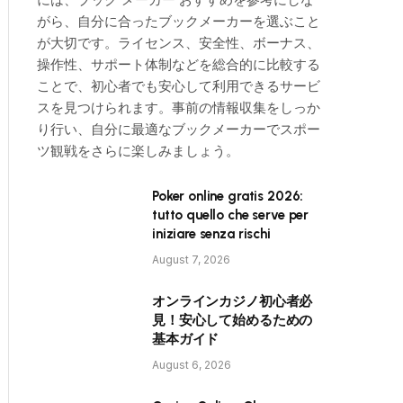
がら、自分に合ったブックメーカーを選ぶこと
が大切です。ライセンス、安全性、ボーナス、
操作性、サポート体制などを総合的に比較する
ことで、初心者でも安心して利用できるサービ
スを見つけられます。事前の情報収集をしっか
り行い、自分に最適なブックメーカーでスポー
ツ観戦をさらに楽しみましょう。
Poker online gratis 2026:
tutto quello che serve per
iniziare senza rischi
August 7, 2026
オンラインカジノ初心者必
見！安心して始めるための
基本ガイド
August 6, 2026