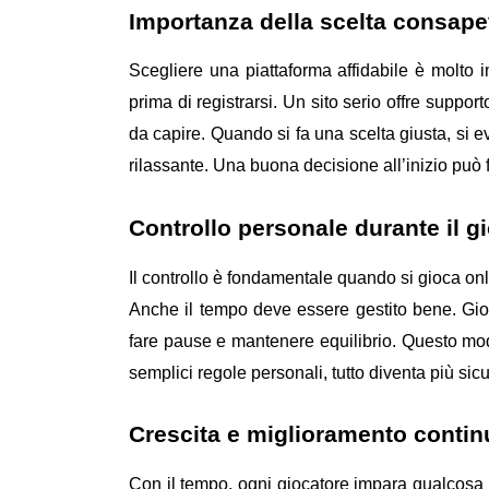
Importanza della scelta consape
Scegliere una piattaforma affidabile è molto 
prima di registrarsi. Un sito serio offre suppo
da capire. Quando si fa una scelta giusta, si e
rilassante. Una buona decisione all’inizio può f
Controllo personale durante il g
Il controllo è fondamentale quando si gioca onl
Anche il tempo deve essere gestito bene. Gio
fare pause e mantenere equilibrio. Questo modo 
semplici regole personali, tutto diventa più sic
Crescita e miglioramento contin
Con il tempo, ogni giocatore impara qualcosa d