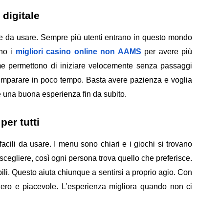
 digitale
ce da usare. Sempre più utenti entrano in questo mondo
ano i
migliori casino online non AAMS
per avere più
orme permettono di iniziare velocemente senza passaggi
imparare in poco tempo. Basta avere pazienza e voglia
ire una buona esperienza fin da subito.
per tutti
acili da usare. I menu sono chiari e i giochi si trovano
i scegliere, così ogni persona trova quello che preferisce.
li. Questo aiuta chiunque a sentirsi a proprio agio. Con
ggero e piacevole. L’esperienza migliora quando non ci