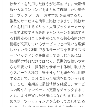
較サイトを利用したほうが効率的です。最新情
報や人気ランキングをまとめて確認したい場合
は、ブック メーカー おすすめ を活用すると、
複数のサービスを簡単に比較できます。比較サ
イトを利用するメリット人気ブックメーカーを
一覧で比較できる最新キャンペーンを確認でき
る利用者の口コミを参考にできる初心者向けの
情報が充実しているサービスごとの違いを理解
しやすい長く利用できるサービスを選ぼうスポ
ーツベッティングを継続して楽しむためには、
短期間の特典だけではなく、長期的な使いやす
さも重要です。操作性やサポート体制、取り扱
うスポーツの種類、安全性などを総合的に比較
することで、自分に合った環境を見つけられま
す。また、定期的に最新情報を確認し、サービ
ス内容やキャンペーンの更新をチェックするこ
とも、より充実した利用につながります。まと
めスポーツベッティングを安心して楽しむため
には、ブック メーカー おすすめを参考にしな