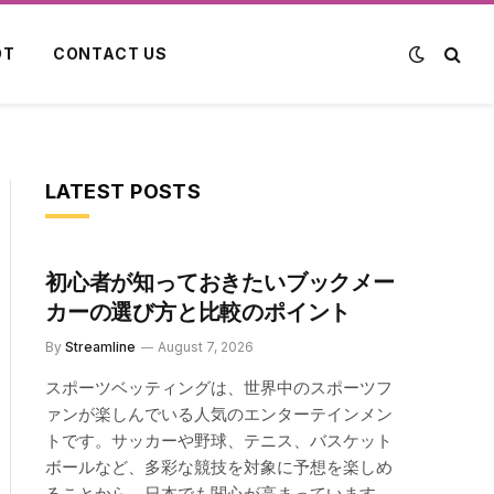
OT
CONTACT US
LATEST POSTS
初心者が知っておきたいブックメー
カーの選び方と比較のポイント
By
Streamline
August 7, 2026
スポーツベッティングは、世界中のスポーツフ
ァンが楽しんでいる人気のエンターテインメン
トです。サッカーや野球、テニス、バスケット
ボールなど、多彩な競技を対象に予想を楽しめ
ることから、日本でも関心が高まっています。