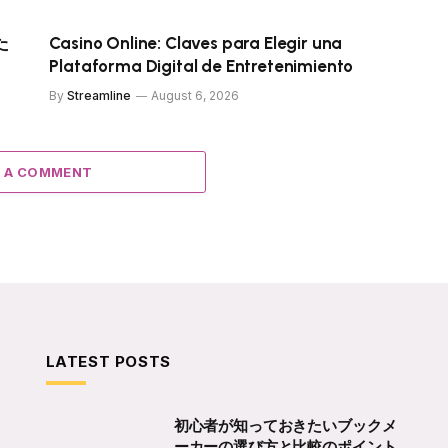
た
Casino Online: Claves para Elegir una
Plataforma Digital de Entretenimiento
By
Streamline
August 6, 2026
 A COMMENT
LATEST POSTS
初心者が知っておきたいブックメ
ーカーの選び方と比較のポイント