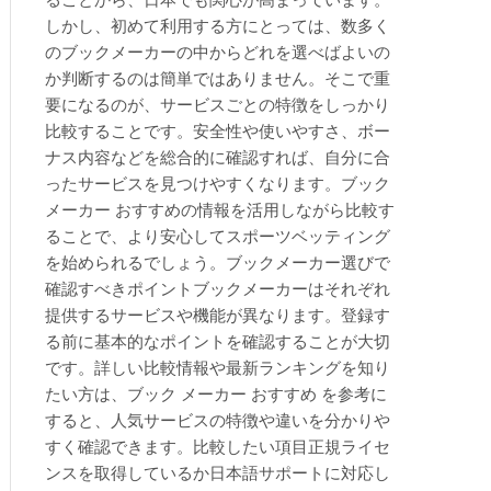
しかし、初めて利用する方にとっては、数多く
のブックメーカーの中からどれを選べばよいの
か判断するのは簡単ではありません。そこで重
要になるのが、サービスごとの特徴をしっかり
比較することです。安全性や使いやすさ、ボー
ナス内容などを総合的に確認すれば、自分に合
ったサービスを見つけやすくなります。ブック
メーカー おすすめの情報を活用しながら比較す
ることで、より安心してスポーツベッティング
を始められるでしょう。ブックメーカー選びで
確認すべきポイントブックメーカーはそれぞれ
提供するサービスや機能が異なります。登録す
る前に基本的なポイントを確認することが大切
です。詳しい比較情報や最新ランキングを知り
たい方は、ブック メーカー おすすめ を参考に
すると、人気サービスの特徴や違いを分かりや
すく確認できます。比較したい項目正規ライセ
ンスを取得しているか日本語サポートに対応し