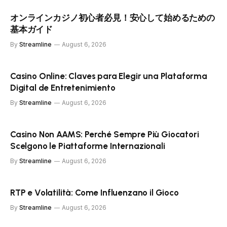
オンラインカジノ初心者必見！安心して始めるための
基本ガイド
By
Streamline
August 6, 2026
Casino Online: Claves para Elegir una Plataforma
Digital de Entretenimiento
By
Streamline
August 6, 2026
Casino Non AAMS: Perché Sempre Più Giocatori
Scelgono le Piattaforme Internazionali
By
Streamline
August 6, 2026
RTP e Volatilità: Come Influenzano il Gioco
By
Streamline
August 6, 2026