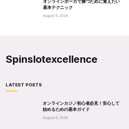
オンラインポーカで勝つために覚えたい
基本テクニック
August 5, 2026
Spinslotexcellence
LATEST POSTS
オンラインカジノ初心者必見！安心して
始めるための基本ガイド
August 6, 2026