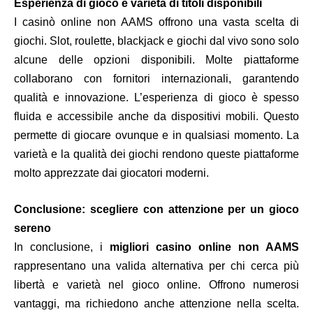
Esperienza di gioco e varietà di titoli disponibili
I casinò online non AAMS offrono una vasta scelta di
giochi. Slot, roulette, blackjack e giochi dal vivo sono solo
alcune delle opzioni disponibili. Molte piattaforme
collaborano con fornitori internazionali, garantendo
qualità e innovazione. L’esperienza di gioco è spesso
fluida e accessibile anche da dispositivi mobili. Questo
permette di giocare ovunque e in qualsiasi momento. La
varietà e la qualità dei giochi rendono queste piattaforme
molto apprezzate dai giocatori moderni.
Conclusione: scegliere con attenzione per un gioco
sereno
In conclusione, i
migliori casino online non AAMS
rappresentano una valida alternativa per chi cerca più
libertà e varietà nel gioco online. Offrono numerosi
vantaggi, ma richiedono anche attenzione nella scelta.