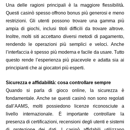
Una delle ragioni principali è la maggiore flessibilità.
Questi casinò spesso offrono bonus più generosi e meno
restrizioni. Gli utenti possono trovare una gamma più
ampia di giochi, inclusi titoli difficili da trovare altrove.
Inoltre, molti siti accettano diversi metodi di pagamento,
rendendo le operazioni più semplici e veloci. Anche
l’interfaccia è spesso più moderna e facile da usare. Tutto
questo rende l’esperienza più piacevole e adatta sia ai
principianti che ai giocatori più esperti.
Sicurezza e affidabilità: cosa controllare sempre
Quando si parla di gioco online, la sicurezza è
fondamentale. Anche se questi casinò non sono regolati
dall’AAMS, molti possiedono licenze riconosciute a
livello internazionale. È importante controllare la
presenza di certificazioni, recensioni degli utenti e sistemi
di protezione dei dati. I casinò affidabili utilizzano