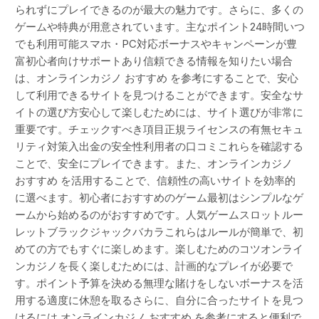
られずにプレイできるのが最大の魅力です。さらに、多くの
ゲームや特典が用意されています。主なポイント24時間いつ
でも利用可能スマホ・PC対応ボーナスやキャンペーンが豊
富初心者向けサポートあり信頼できる情報を知りたい場合
は、オンラインカジノ おすすめ を参考にすることで、安心
して利用できるサイトを見つけることができます。安全なサ
イトの選び方安心して楽しむためには、サイト選びが非常に
重要です。チェックすべき項目正規ライセンスの有無セキュ
リティ対策入出金の安全性利用者の口コミこれらを確認する
ことで、安全にプレイできます。また、オンラインカジノ
おすすめ を活用することで、信頼性の高いサイトを効率的
に選べます。初心者におすすめのゲーム最初はシンプルなゲ
ームから始めるのがおすすめです。人気ゲームスロットルー
レットブラックジャックバカラこれらはルールが簡単で、初
めての方でもすぐに楽しめます。楽しむためのコツオンライ
ンカジノを長く楽しむためには、計画的なプレイが必要で
す。ポイント予算を決める無理な賭けをしないボーナスを活
用する適度に休憩を取るさらに、自分に合ったサイトを見つ
けるには オンラインカジノ おすすめ を参考にすると便利で