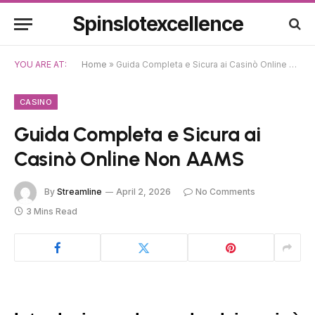
Spinslotexcellence
YOU ARE AT:
Home
»
Guida Completa e Sicura ai Casinò Online Non AAMS
CASINO
Guida Completa e Sicura ai
Casinò Online Non AAMS
By
Streamline
April 2, 2026
No Comments
3 Mins Read